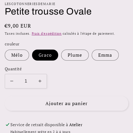
dans
LESCOTONNERIESDEMARIE
une
Petite trousse Ovale
fenêtre
modale
Prix
€9,00 EUR
habituel
Taxes incluses.
Frais d'expédition
calculés à l'étape de paiement.
couleur
Mélo
Graco
Plume
Emma
Quantité
Réduire
Augmenter
la
la
quantité
quantité
de
de
Ajouter au panier
Petite
Petite
trousse
trousse
Ovale
Ovale
Service de retrait disponible à
Atelier
Habituellement prête en 2 à 4 jours